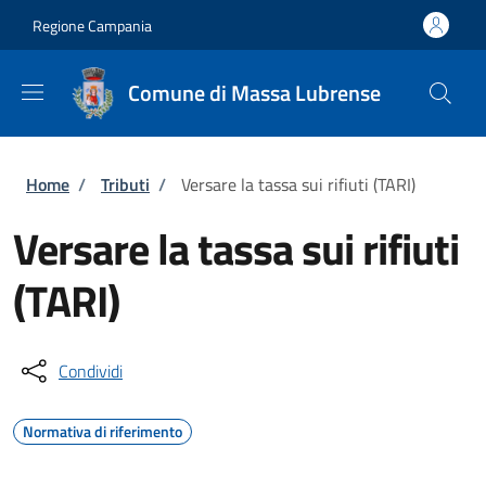
Salta al contenuto principale
Skip to footer content
Regione Campania
Comune di Massa Lubrense
Briciole di pane
Home
/
Tributi
/
Versare la tassa sui rifiuti (TARI)
Versare la tassa sui rifiuti
(TARI)
Condividi
Normativa di riferimento