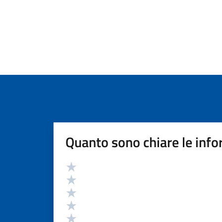
Quanto sono chiare le info
Valutazione
Valuta 5 stelle su 5
Valuta 4 stelle su 5
Valuta 3 stelle su 5
Valuta 2 stelle su 5
Valuta 1 stelle su 5