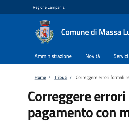
Salta al contenuto principale
Skip to footer content
Regione Campania
Comune di Massa L
Amministrazione
Novità
Servizi
Briciole di pane
Home
/
Tributi
/
Correggere errori formali 
Correggere errori 
pagamento con m