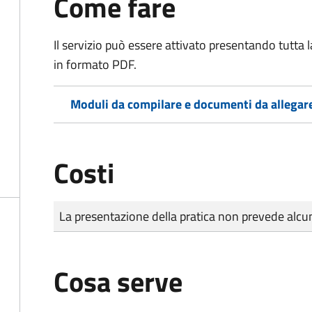
Come fare
Il servizio può essere attivato presentando tutta
in formato PDF.
Moduli da compilare e documenti da allegar
Costi
Tipo di pagamento
Importo
La presentazione della pratica non prevede al
Cosa serve