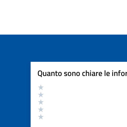
Quanto sono chiare le info
Valutazione
Valuta 5 stelle su 5
Valuta 4 stelle su 5
Valuta 3 stelle su 5
Valuta 2 stelle su 5
Valuta 1 stelle su 5