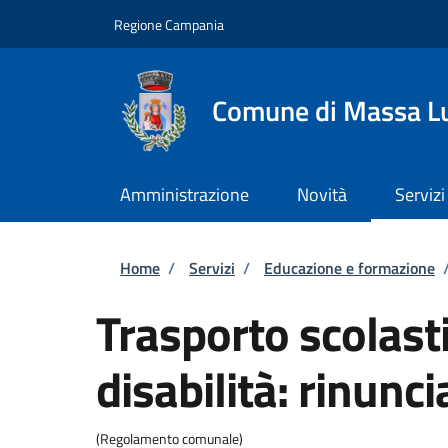
Salta al contenuto principale
Skip to footer content
Regione Campania
Comune di Massa L
Amministrazione
Novità
Servizi
Briciole di pane
Home
/
Servizi
/
Educazione e formazione
Trasporto scolast
disabilità: rinunci
(Regolamento comunale)