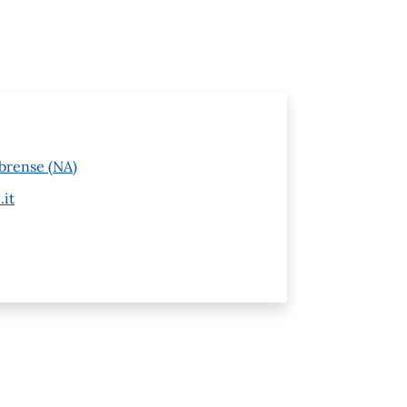
brense (NA)
.it