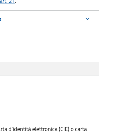
art. 21
.
e
rta d’identità elettronica (CIE) o carta