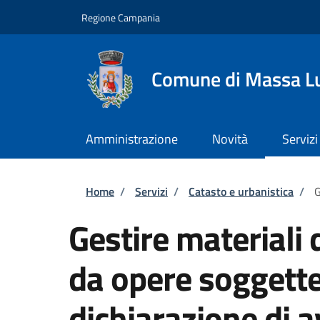
Salta al contenuto principale
Skip to footer content
Regione Campania
Comune di Massa L
Amministrazione
Novità
Servizi
Briciole di pane
Home
/
Servizi
/
Catasto e urbanistica
/
G
Gestire materiali
da opere soggette
dichiarazione di a