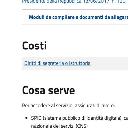
Presidente della Repubblica 13/06/2017, n. 120, 
Moduli da compilare e documenti da allegar
Costi
Tipo di pagamento
Importo
Diritti di segreteria o istruttoria
Cosa serve
Per accedere al servizio, assicurati di avere:
SPID (sistema pubblico di identità digitale), ca
nazionale dei servizi (CNS)