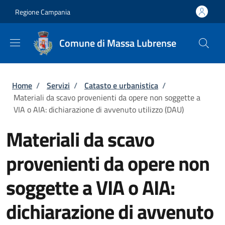
Salta al contenuto principale
Skip to footer content
Regione Campania
Comune di Massa Lubrense
Briciole di pane
Home
/
Servizi
/
Catasto e urbanistica
/
Materiali da scavo provenienti da opere non soggette a
VIA o AIA: dichiarazione di avvenuto utilizzo (DAU)
Materiali da scavo
provenienti da opere non
soggette a VIA o AIA:
dichiarazione di avvenuto