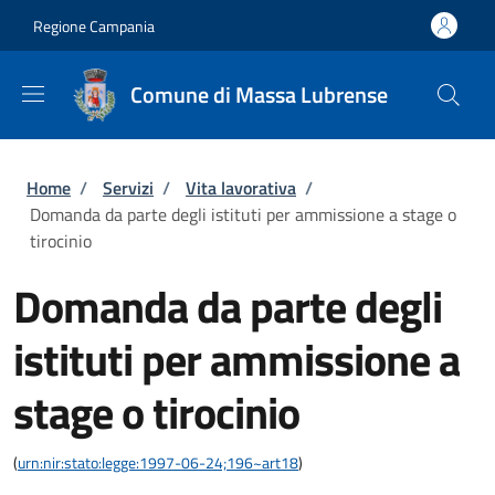
Salta al contenuto principale
Skip to footer content
Regione Campania
Comune di Massa Lubrense
Briciole di pane
Home
/
Servizi
/
Vita lavorativa
/
Domanda da parte degli istituti per ammissione a stage o
tirocinio
Domanda da parte degli
istituti per ammissione a
stage o tirocinio
(
urn:nir:stato:legge:1997-06-24;196~art18
)