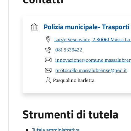
Polizia municipale- Trasporti
Largo Vescovado, 2 80061 Massa Lu
081 5339422
innovazione@comune.massalubrens
protocollo.massalubrense@pec.it
Pasqualino
Barletta
Strumenti di tutela
Tutela amministrativa