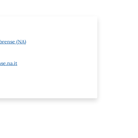
brense (NA)
e.na.it