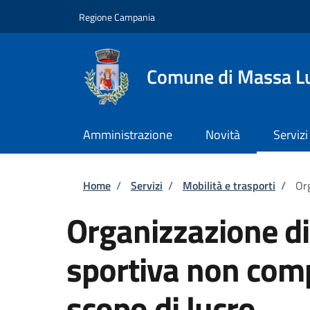
Salta al contenuto principale
Skip to footer content
Regione Campania
Comune di Massa L
Amministrazione
Novità
Servizi
Briciole di pane
Home
/
Servizi
/
Mobilità e trasporti
/
Org
Organizzazione d
sportiva non comp
scopo di lucro