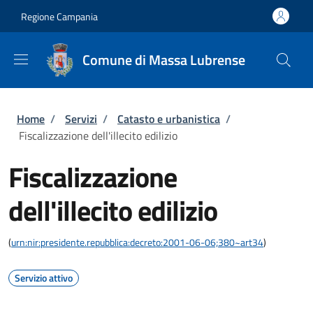
Salta al contenuto principale
Skip to footer content
Regione Campania
Comune di Massa Lubrense
Briciole di pane
Home
/
Servizi
/
Catasto e urbanistica
/
Fiscalizzazione dell'illecito edilizio
Fiscalizzazione
dell'illecito edilizio
(
urn:nir:presidente.repubblica:decreto:2001-06-06;380~art34
)
Servizio attivo