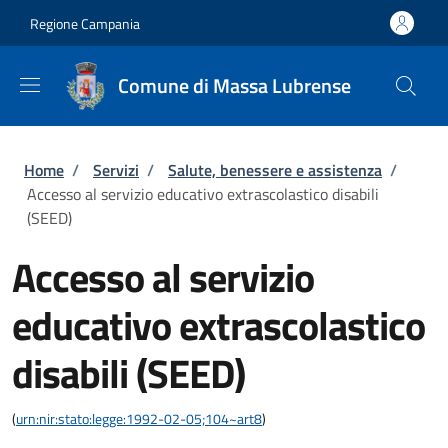
Salta al contenuto principale
Skip to footer content
Regione Campania
Comune di Massa Lubrense
Briciole di pane
Home
/
Servizi
/
Salute, benessere e assistenza
/
Accesso al servizio educativo extrascolastico disabili
(SEED)
Accesso al servizio
educativo extrascolastico
disabili (SEED)
(
urn:nir:stato:legge:1992-02-05;104~art8
)