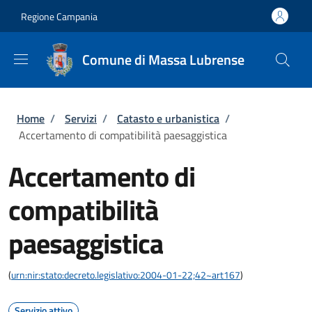
Salta al contenuto principale
Skip to footer content
Regione Campania
Comune di Massa Lubrense
Briciole di pane
Home
/
Servizi
/
Catasto e urbanistica
/
Accertamento di compatibilità paesaggistica
Accertamento di
compatibilità
paesaggistica
(
urn:nir:stato:decreto.legislativo:2004-01-22;42~art167
)
Servizio attivo