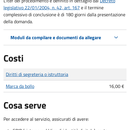
L'iter del procedimento è definito in dettaglio dal
Decreto
legislativo 22/01/2004, n. 42, art. 167
e il termine
complessivo di conclusione è di 180 giorni dalla presentazione
della domanda.
Moduli da compilare e documenti da allegare
Costi
Tipo di pagamento
Importo
Diritti di segreteria o istruttoria
Marca da bollo
16,00 €
Cosa serve
Per accedere al servizio, assicurati di avere: