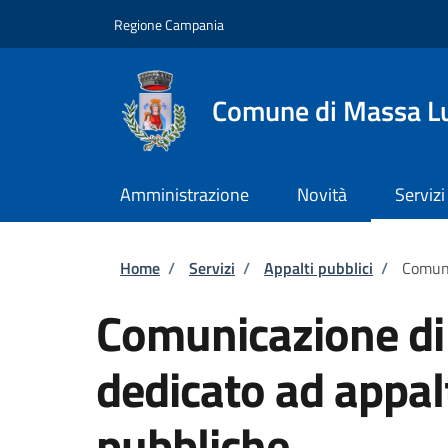
Salta al contenuto principale
Skip to footer content
Regione Campania
Comune di Massa L
Amministrazione
Novità
Servizi
Briciole di pane
Home
/
Servizi
/
Appalti pubblici
/
Comuni
Comunicazione di
dedicato ad appa
pubbliche