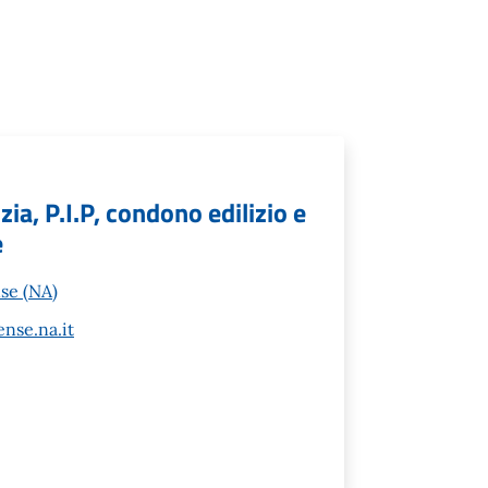
zia, P.I.P, condono edilizio e
e
se (NA)
nse.na.it