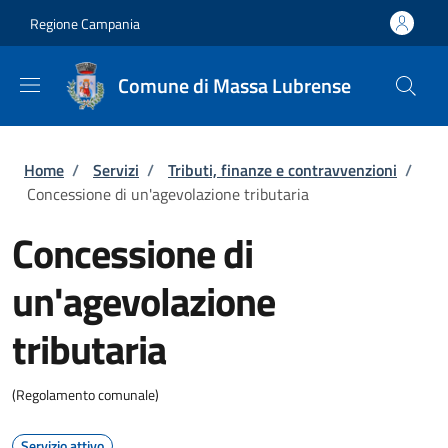
Salta al contenuto principale
Skip to footer content
Regione Campania
Comune di Massa Lubrense
Briciole di pane
Home
/
Servizi
/
Tributi, finanze e contravvenzioni
/
Concessione di un'agevolazione tributaria
Concessione di
un'agevolazione
tributaria
(Regolamento comunale)
Servizio attivo