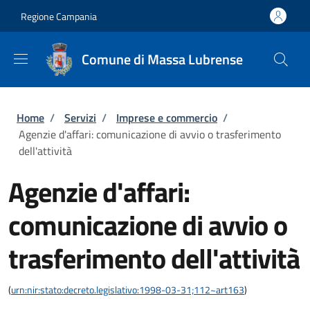
Salta al contenuto principale
Skip to footer content
Regione Campania
Comune di Massa Lubrense
Briciole di pane
Home
/
Servizi
/
Imprese e commercio
/
Agenzie d'affari: comunicazione di avvio o trasferimento
dell'attività
Agenzie d'affari:
comunicazione di avvio o
trasferimento dell'attività
(
urn:nir:stato:decreto.legislativo:1998-03-31;112~art163
)