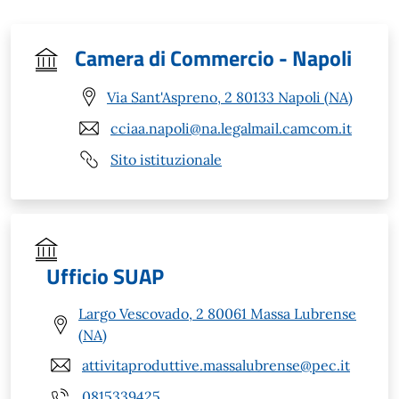
Camera di Commercio - Napoli
Via Sant'Aspreno, 2 80133 Napoli (NA)
cciaa.napoli@na.legalmail.camcom.it
Sito istituzionale
Ufficio SUAP
Largo Vescovado, 2 80061 Massa Lubrense
(NA)
attivitaproduttive.massalubrense@pec.it
0815339425