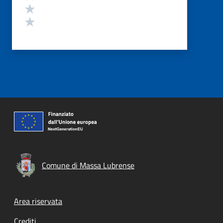
Valuta 2 stelle su 5
Valuta 1 stelle su 5
Comune di Massa Lubrense
Footer menu
Area riservata
Crediti