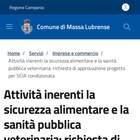
Salta al contenuto principale
Skip to footer content
Regione Campania
Comune di Massa Lubrense
Briciole di pane
Home
/
Servizi
/
Imprese e commercio
/
Attività inerenti la sicurezza alimentare e la sanità
pubblica veterinaria: richiesta di approvazione progetto
per SCIA condizionata
Attività inerenti la
sicurezza alimentare e la
sanità pubblica
veterinaria: richiesta di