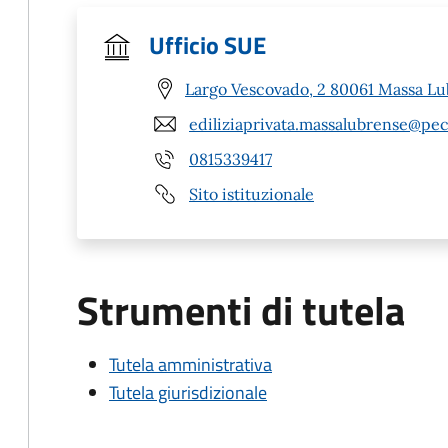
Ufficio SUE
Largo Vescovado, 2 80061 Massa Lu
ediliziaprivata.massalubrense@pec
0815339417
Sito istituzionale
Strumenti di tutela
Tutela amministrativa
Tutela giurisdizionale