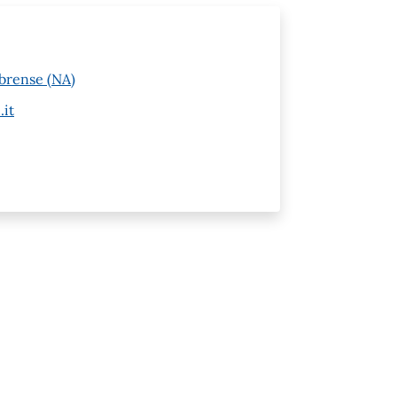
brense (NA)
.it