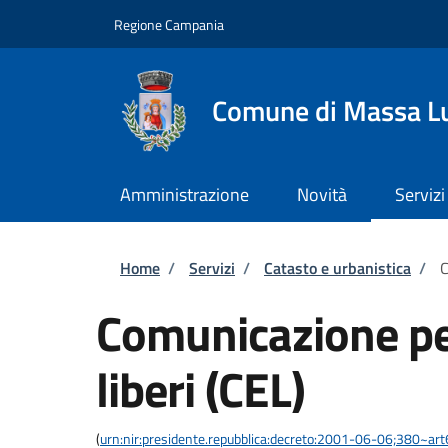
Salta al contenuto principale
Skip to footer content
Regione Campania
Comune di Massa L
Amministrazione
Novità
Servizi
Briciole di pane
Home
/
Servizi
/
Catasto e urbanistica
/
C
Comunicazione per 
liberi (CEL)
(
urn:nir:presidente.repubblica:decreto:2001-06-06;380~art