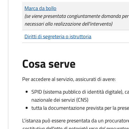
Tipo di pagamento
Importo
Marca da bollo
(se viene presentata congiuntamente domanda per l'a
necessari alla realizzazione dell'intervento)
Diritti di segreteria o istruttoria
Cosa serve
Per accedere al servizio, assicurati di avere:
SPID (sistema pubblico di identità digitale), ca
nazionale dei servizi (CNS)
tutta la documentazione prevista per la prese
L'istanza può essere presentata da un procurator
sostitutiva dell'atto di notorietà resa dal procurator