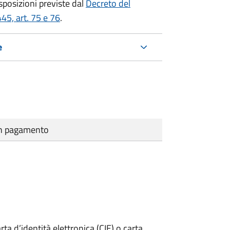
isposizioni previste dal
Decreto del
45, art. 75 e 76
.
e
cun pagamento
rta d’identità elettronica (CIE) o carta