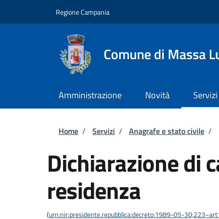
Salta al contenuto principale
Skip to footer content
Regione Campania
Comune di Massa L
Amministrazione
Novità
Servizi
Briciole di pane
Home
/
Servizi
/
Anagrafe e stato civile
/
Dichiarazione di 
residenza
(
urn:nir:presidente.repubblica:decreto:1989-05-30;223~ar