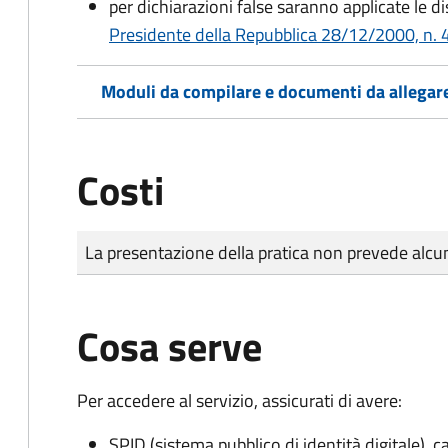
per dichiarazioni false saranno applicate le d
Presidente della Repubblica 28/12/2000, n. 4
Moduli da compilare e documenti da allegar
Costi
Tipo di pagamento
Importo
La presentazione della pratica non prevede al
Cosa serve
Per accedere al servizio, assicurati di avere:
SPID (sistema pubblico di identità digitale), ca