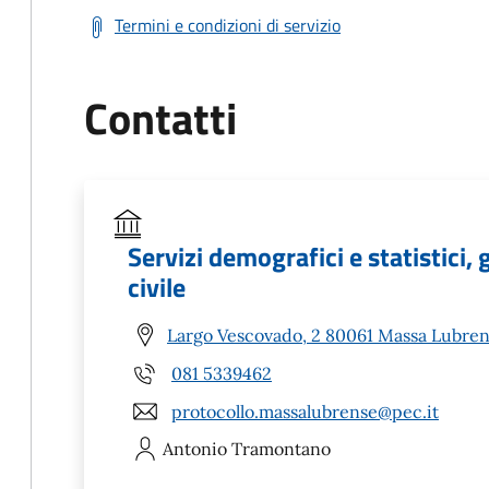
Termini e condizioni di servizio
Contatti
Servizi demografici e statistici,
civile
Largo Vescovado, 2 80061 Massa Lubren
081 5339462
protocollo.massalubrense@pec.it
Antonio
Tramontano