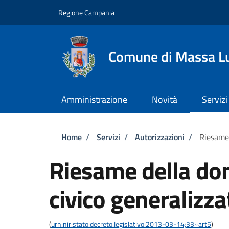
Salta al contenuto principale
Skip to footer content
Regione Campania
Comune di Massa L
Amministrazione
Novità
Servizi
Briciole di pane
Home
/
Servizi
/
Autorizzazioni
/
Riesame 
Riesame della do
civico generalizza
(
urn:nir:stato:decreto.legislativo:2013-03-14;33~art5
)