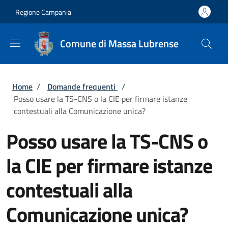
Salta al contenuto principale
Skip to footer content
Regione Campania
Comune di Massa Lubrense
Briciole di pane
Home
/
Domande frequenti
/
Posso usare la TS-CNS o la CIE per firmare istanze
contestuali alla Comunicazione unica?
Posso usare la TS-CNS o
la CIE per firmare istanze
contestuali alla
Comunicazione unica?