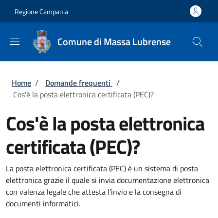
Salta al contenuto principale
Skip to footer content
Regione Campania
Comune di Massa Lubrense
Briciole di pane
Home
/
Domande frequenti
/
Cos'è la posta elettronica certificata (PEC)?
Cos'è la posta elettronica
certificata (PEC)?
La posta elettronica certificata (PEC) è un sistema di posta
elettronica grazie il quale si invia documentazione elettronica
con valenza legale che attesta l'invio e la consegna di
documenti informatici.