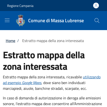
Salta al contenuto principale
Skip to footer content
Regione Campania
Comune di Massa Lubrense
Briciole di pane
Home
/
Estratto mappa della zona interessata
Estratto mappa della
zona interessata
Estratto mappa della zona interessata, ricavabile
utilizzando
ad esempio
Google Maps
, dove siano ben individuati
marciapiedi, aiuole, banchine stradali, scarpate, ecc.
In caso di domanda di autorizzazione in deroga alle emissioni
sonore, l'estratto mappa deve consentire all'Amministrazione