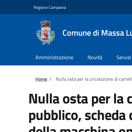
Salta al contenuto principale
Skip to footer content
Regione Campania
Comune di Massa L
Amministrazione
Novità
Servizi
Briciole di pane
Home
/
Nulla osta per la circolazione di carre
Nulla osta per la 
pubblico, scheda d
della macchina op