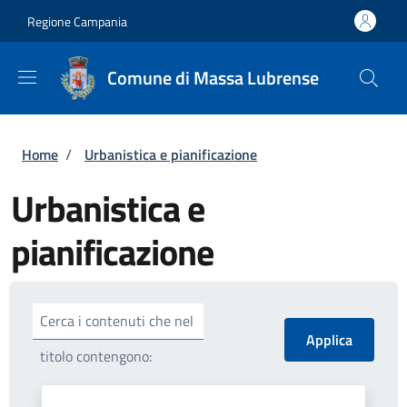
Salta al contenuto principale
Skip to footer content
Regione Campania
Comune di Massa Lubrense
Briciole di pane
Home
/
Urbanistica e pianificazione
Urbanistica e
pianificazione
Cerca i contenuti che nel
titolo contengono: