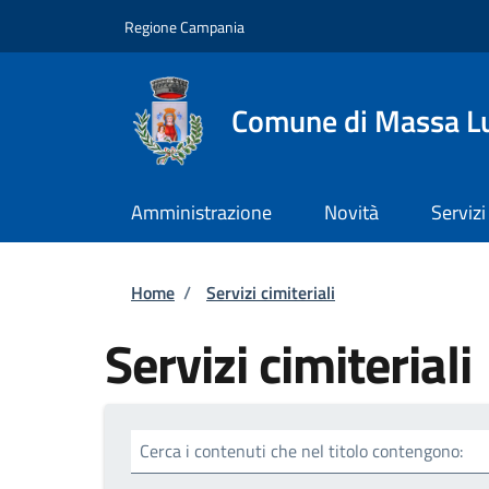
Salta al contenuto principale
Skip to footer content
Regione Campania
Comune di Massa L
Amministrazione
Novità
Servizi
Briciole di pane
Home
/
Servizi cimiteriali
Servizi cimiteriali
Cerca i contenuti che nel titolo contengono: