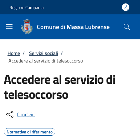
Salta al contenuto principale
Skip to footer content
Regione Campania
Comune di Massa Lubrense
Briciole di pane
Home
/
Servizi sociali
/
Accedere al servizio di telesoccorso
Accedere al servizio di
telesoccorso
Condividi
Normativa di riferimento