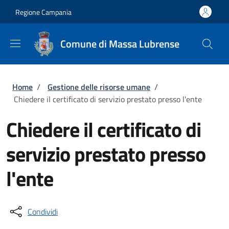
Salta al contenuto principale
Skip to footer content
Regione Campania
Comune di Massa Lubrense
Briciole di pane
Home
/
Gestione delle risorse umane
/
Chiedere il certificato di servizio prestato presso l'ente
Chiedere il certificato di
servizio prestato presso
l'ente
Condividi