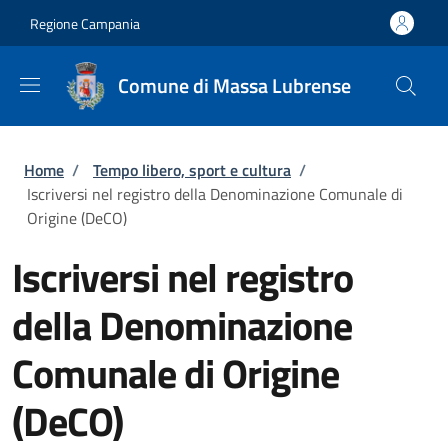
Salta al contenuto principale
Skip to footer content
Regione Campania
Comune di Massa Lubrense
Briciole di pane
Home
/
Tempo libero, sport e cultura
/
Iscriversi nel registro della Denominazione Comunale di
Origine (DeCO)
Iscriversi nel registro
della Denominazione
Comunale di Origine
(DeCO)