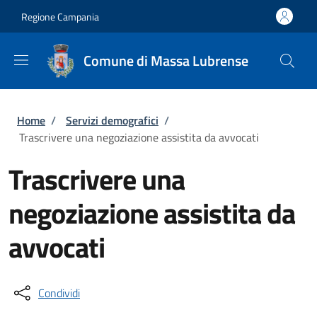
Salta al contenuto principale
Skip to footer content
Regione Campania
Comune di Massa Lubrense
Briciole di pane
Home
/
Servizi demografici
/
Trascrivere una negoziazione assistita da avvocati
Trascrivere una
negoziazione assistita da
avvocati
Condividi