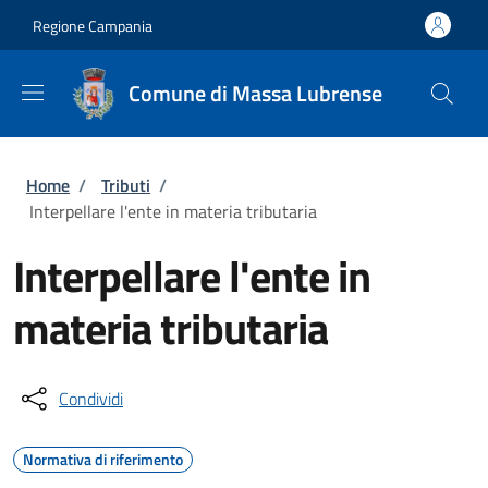
Salta al contenuto principale
Skip to footer content
Regione Campania
Comune di Massa Lubrense
Briciole di pane
Home
/
Tributi
/
Interpellare l'ente in materia tributaria
Interpellare l'ente in
materia tributaria
Condividi
Normativa di riferimento