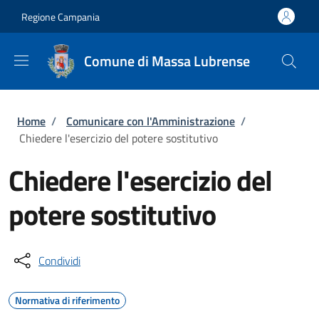
Salta al contenuto principale
Skip to footer content
Regione Campania
Comune di Massa Lubrense
Briciole di pane
Home
/
Comunicare con l'Amministrazione
/
Chiedere l'esercizio del potere sostitutivo
Chiedere l'esercizio del
potere sostitutivo
Condividi
Normativa di riferimento