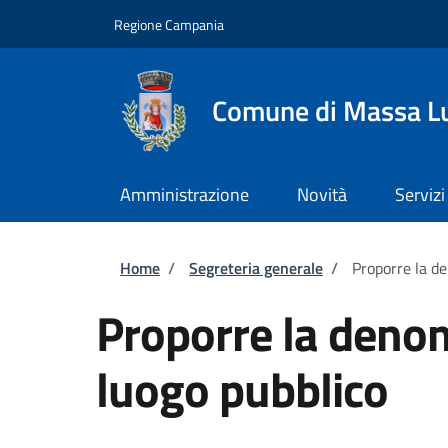
Salta al contenuto principale
Skip to footer content
Regione Campania
Comune di Massa L
Amministrazione
Novità
Servizi
Briciole di pane
Home
/
Segreteria generale
/
Proporre la d
Proporre la deno
luogo pubblico