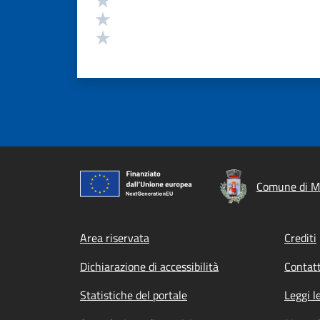
Valuta 2 stelle su 5
Valuta 1 stelle su 5
Comune di M
Footer menu
Area riservata
Crediti
Dichiarazione di accessibilità
Contatt
Statistiche del portale
Leggi l