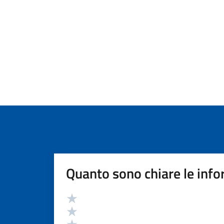
Quanto sono chiare le info
Valutazione
Valuta 5 stelle su 5
Valuta 4 stelle su 5
Valuta 3 stelle su 5