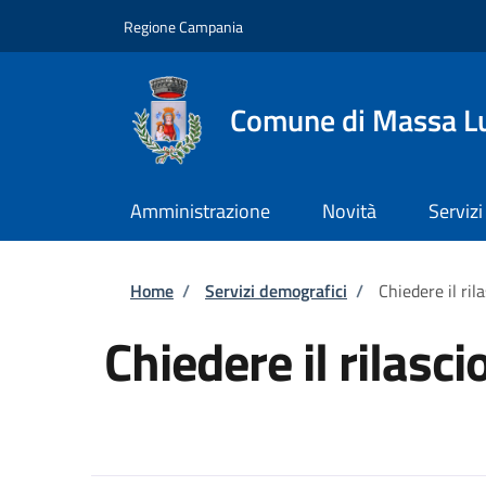
Salta al contenuto principale
Skip to footer content
Regione Campania
Comune di Massa L
Amministrazione
Novità
Servizi
Briciole di pane
Home
/
Servizi demografici
/
Chiedere il ril
Chiedere il rilasc