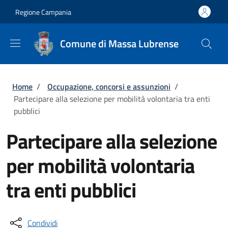
Salta al contenuto principale
Skip to footer content
Regione Campania
Comune di Massa Lubrense
Briciole di pane
Home
/
Occupazione, concorsi e assunzioni
/
Partecipare alla selezione per mobilità volontaria tra enti
pubblici
Partecipare alla selezione
per mobilità volontaria
tra enti pubblici
Condividi