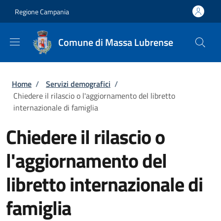
Salta al contenuto principale
Skip to footer content
Regione Campania
Comune di Massa Lubrense
Briciole di pane
Home
/
Servizi demografici
/
Chiedere il rilascio o l'aggiornamento del libretto
internazionale di famiglia
Chiedere il rilascio o
l'aggiornamento del
libretto internazionale di
famiglia