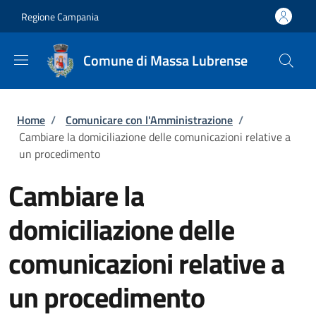
Salta al contenuto principale
Skip to footer content
Regione Campania
Comune di Massa Lubrense
Briciole di pane
Home
/
Comunicare con l'Amministrazione
/
Cambiare la domiciliazione delle comunicazioni relative a
un procedimento
Cambiare la
domiciliazione delle
comunicazioni relative a
un procedimento